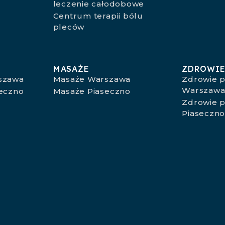
leczenie całodobowe
Centrum terapii bólu
pleców
MASAŻE
ZDROWIE
rszawa
Masaże Warszawa
Zdrowie p
Warszaw
seczno
Masaże Piaseczno
Zdrowie p
Piaseczn