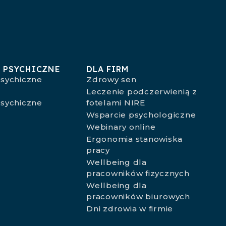
 PSYCHICZNE
DLA FIRM
sychiczne
Zdrowy sen
a
Leczenie podczerwienią z
sychiczne
fotelami NIRE
o
Wsparcie psychologiczne
Webinary online
Ergonomia stanowiska
pracy
Wellbeing dla
pracowników fizycznych
Wellbeing dla
pracowników biurowych
Dni zdrowia w firmie