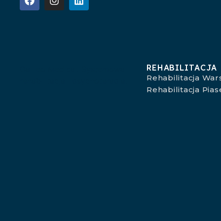
REHABILITACJA
Galileo Medical. Systemowa
Rehabilitacja Wa
rehabilitacja i psychoterapia.
Rehabilitacja Pia