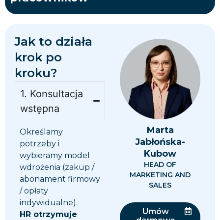
Jak to działa
krok po
kroku?
1. Konsultacja
wstępna
Marta
Określamy
Jabłońska-
potrzeby i
Kubow
wybieramy model
HEAD OF
wdrożenia (zakup /
MARKETING AND
abonament firmowy
SALES
/ opłaty
indywidualne).
Umów
HR otrzymuje