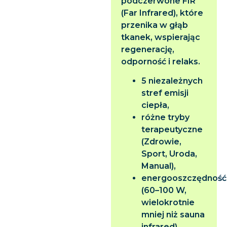
podczerwone FIR
(Far Infrared), które
przenika w głąb
tkanek, wspierając
regenerację,
odporność i relaks.
5 niezależnych
stref emisji
ciepła,
różne tryby
terapeutyczne
(Zdrowie,
Sport, Uroda,
Manual),
energooszczędność
(60–100 W,
wielokrotnie
mniej niż sauna
infrared),