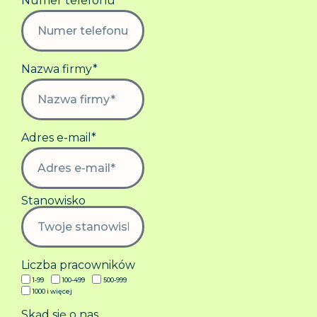
Numer telefonu*
Nazwa firmy*
Adres e-mail*
Stanowisko
Liczba pracowników
1-99
100-499
500-999
1000 i więcej
Skąd się o nas