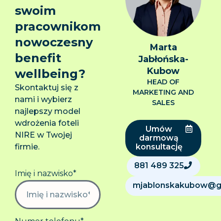
swoim
pracownikom
nowoczesny
Marta
benefit
Jabłońska-
Kubow
wellbeing?
HEAD OF
Skontaktuj się z
MARKETING AND
nami i wybierz
SALES
najlepszy model
wdrożenia foteli
Umów
NIRE w Twojej
darmową
firmie.
konsultację
881 489 325
Imię i nazwisko*
mjablonskakubow@gal