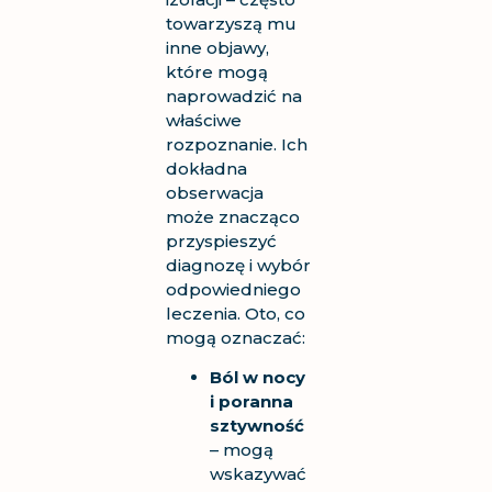
towarzyszą mu
inne objawy,
które mogą
naprowadzić na
właściwe
rozpoznanie. Ich
dokładna
obserwacja
może znacząco
przyspieszyć
diagnozę i wybór
odpowiedniego
leczenia. Oto, co
mogą oznaczać:
Ból w nocy
i poranna
sztywność
– mogą
wskazywać