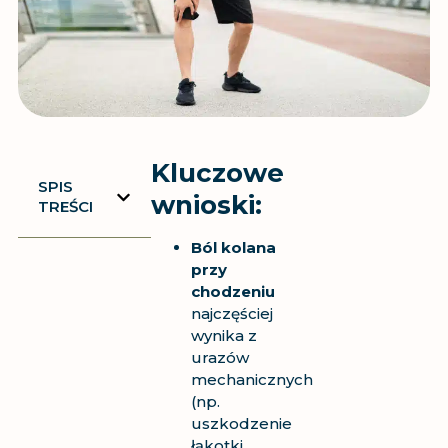
Kluczowe
SPIS
wnioski:
TREŚCI
Ból kolana
przy
chodzeniu
najczęściej
wynika z
urazów
mechanicznych
(np.
uszkodzenie
łąkotki,