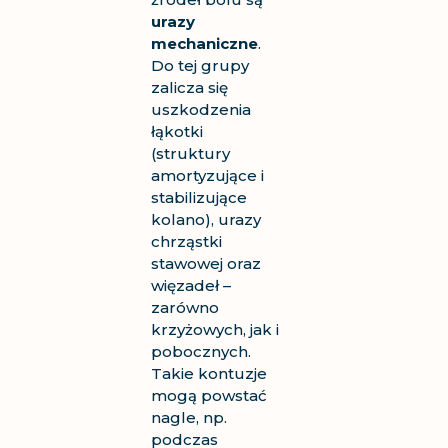
urazy
mechaniczne
.
Do tej grupy
zalicza się
uszkodzenia
łąkotki
(struktury
amortyzujące i
stabilizujące
kolano), urazy
chrząstki
stawowej oraz
więzadeł –
zarówno
krzyżowych, jak i
pobocznych.
Takie kontuzje
mogą powstać
nagle, np.
podczas