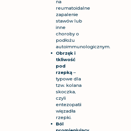
na
reumatoidalne
zapalenie
stawów lub
inne
choroby o
podłożu
autoimmunologicznym.
Obrzęk i
tkliwość
pod
rzepką
–
typowe dla
tzw. kolana
skoczka,
czyli
entezopatii
więzadła
rzepki.
Ból
promieniujący