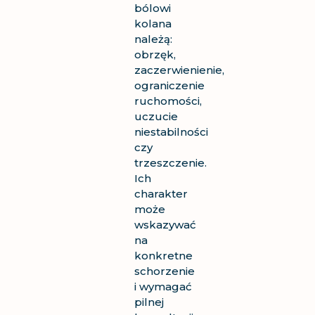
bólowi
kolana
należą:
obrzęk,
zaczerwienienie,
ograniczenie
ruchomości,
uczucie
niestabilności
czy
trzeszczenie.
Ich
charakter
może
wskazywać
na
konkretne
schorzenie
i wymagać
pilnej