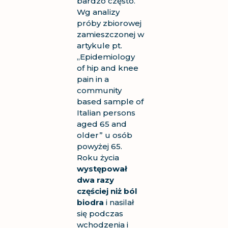
bardzo często.
Wg analizy
próby zbiorowej
zamieszczonej w
artykule pt.
„
Epidemiology
of hip and knee
pain in a
community
based sample of
Italian persons
aged 65 and
older
” u osób
powyżej 65.
Roku życia
występował
dwa razy
częściej niż ból
biodra
i nasilał
się podczas
wchodzenia i