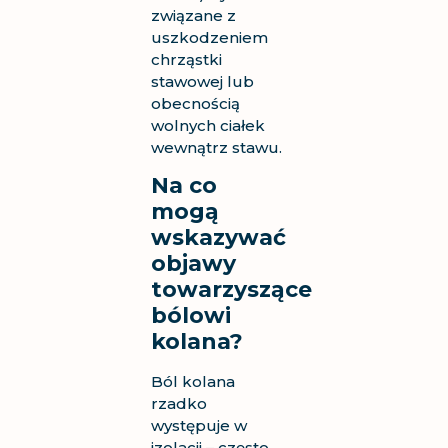
związane z
uszkodzeniem
chrząstki
stawowej lub
obecnością
wolnych ciałek
wewnątrz stawu.
Na co
mogą
wskazywać
objawy
towarzyszące
bólowi
kolana?
Ból kolana
rzadko
występuje w
izolacji – często