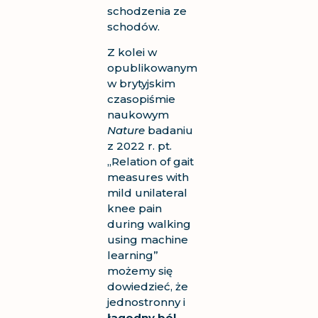
schodzenia ze
schodów.
Z kolei w
opublikowanym
w brytyjskim
czasopiśmie
naukowym
Nature
badaniu
z 2022 r. pt.
„
Relation of gait
measures with
mild unilateral
knee pain
during walking
using machine
learning
”
możemy się
dowiedzieć, że
jednostronny i
łagodny ból