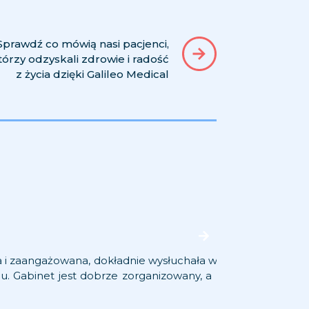
Sprawdź co mówią nasi pacjenci,
tórzy odzyskali zdrowie i radość
z życia dzięki Galileo Medical
Natalia
a i zaangażowana, dokładnie wysłuchała wszystkich objawó
Bardzo 
u. Gabinet jest dobrze zorganizowany, a personel pomoc
czy inn