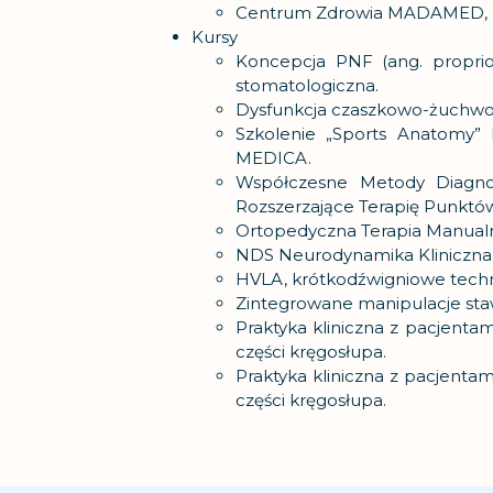
Centrum Zdrowia MADAMED, 
Kursy
Koncepcja PNF (ang. proprioc
stomatologiczna.
Dysfunkcja czaszkowo-żuchwow
Szkolenie „Sports Anatomy”
MEDICA.
Współczesne Metody Diagnos
Rozszerzające Terapię Punktó
Ortopedyczna Terapia Manualn
NDS Neurodynamika Kliniczna
HVLA, krótkodźwigniowe techn
Zintegrowane manipulacje sta
Praktyka kliniczna z pacjentam
części kręgosłupa.
Praktyka kliniczna z pacjentam
części kręgosłupa.