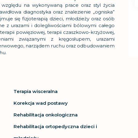
względu na wykonywaną prace oraz styl życia
rawidłowa diagnostyka oraz znalezienie „ogniska”
uje się fizjoterapią dzieci, młodzieży oraz osób
ne z urazami i dolegliwościami bólowymi całego
j,terapii powięziowej, terapii czaszkowo-krzyżowej,
eniami związanymi z kręgosłupem, urazami
nerwowego, narządem ruchu oraz odbudowaniem
hu.
Terapia wisceralna
Korekcja wad postawy
Rehabilitacja onkologiczna
Rehabilitacja ortopedyczna dzieci i