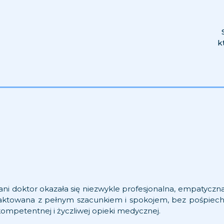
k
ni doktor okazała się niezwykle profesjonalna, empatyczn
traktowana z pełnym szacunkiem i spokojem, bez pośpiech
mpetentnej i życzliwej opieki medycznej.