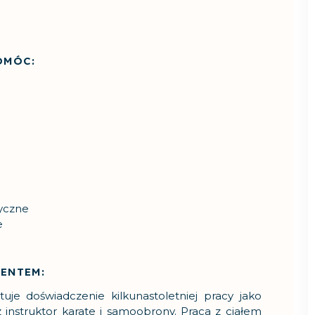
OMÓC:
yczne
e
JENTEM:
tuje doświadczenie kilkunastoletniej pracy jako
az instruktor karate i samoobrony. Praca z ciałem