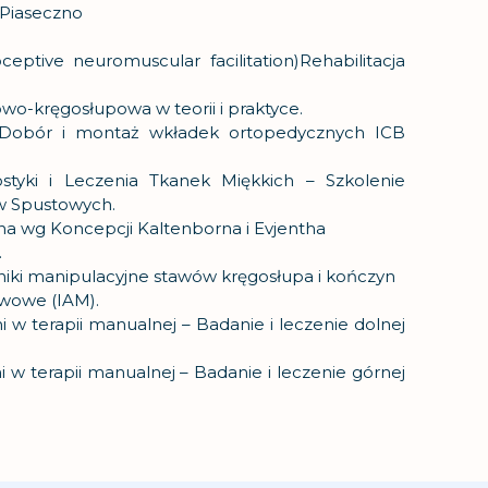
Piaseczno
eptive neuromuscular facilitation)Rehabilitacja
o-kręgosłupowa w teorii i praktyce.
 Dobór i montaż wkładek ortopedycznych ICB
tyki i Leczenia Tkanek Miękkich – Szkolenie
w Spustowych.
a wg Koncepcji Kaltenborna i Evjentha
.
iki manipulacyjne stawów kręgosłupa i kończyn
wowe (IAM).
i w terapii manualnej – Badanie i leczenie dolnej
i w terapii manualnej – Badanie i leczenie górnej