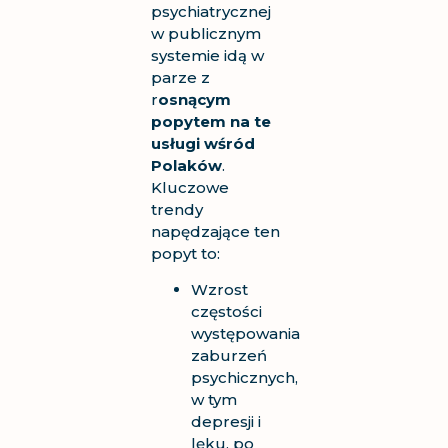
psychiatrycznej
w publicznym
systemie idą w
parze z
r
osnącym
popytem na te
usługi wśród
Polaków
.
Kluczowe
trendy
napędzające ten
popyt to:
Wzrost
częstości
występowania
zaburzeń
psychicznych,
w tym
depresji i
lęku, po