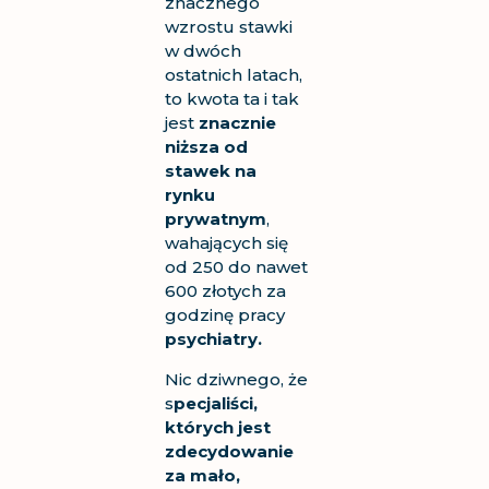
znacznego
wzrostu stawki
w dwóch
ostatnich latach,
to kwota ta i tak
jest
znacznie
niższa od
stawek na
rynku
prywatnym
,
wahających się
od 250 do nawet
600 złotych za
godzinę pracy
psychiatry.
Nic dziwnego, że
s
pecjaliści,
których jest
zdecydowanie
za mało,