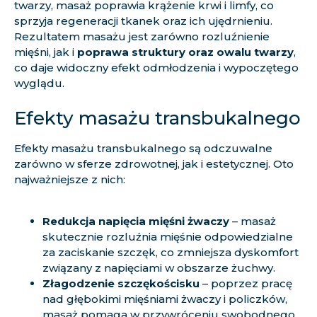
twarzy, masaż poprawia krążenie krwi i limfy, co
sprzyja regeneracji tkanek oraz ich ujędrnieniu.
Rezultatem masażu jest zarówno rozluźnienie
mięśni, jak i
poprawa struktury oraz owalu twarzy
,
co daje widoczny efekt odmłodzenia i wypoczętego
wyglądu.
Efekty masażu transbukalnego
Efekty masażu transbukalnego są odczuwalne
zarówno w sferze zdrowotnej, jak i estetycznej. Oto
najważniejsze z nich:
Redukcja napięcia mięśni żwaczy
– masaż
skutecznie rozluźnia mięśnie odpowiedzialne
za zaciskanie szczęk, co zmniejsza dyskomfort
związany z napięciami w obszarze żuchwy.
Złagodzenie szczękościsku
– poprzez pracę
nad głębokimi mięśniami żwaczy i policzków,
masaż pomaga w przywróceniu swobodnego