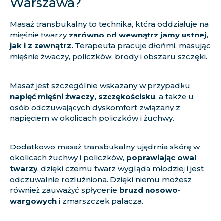
Warszawa?
Masaż transbukalny to technika, która oddziałuje na
mięśnie twarzy
zarówno od wewnątrz jamy ustnej,
jak i z zewnątrz.
Terapeuta pracuje dłońmi, masując
mięśnie żwaczy, policzków, brody i obszaru szczęki.
Masaż jest szczególnie wskazany w przypadku
napięć mięśni żwaczy, szczękościsku
, a także u
osób odczuwających dyskomfort związany z
napięciem w okolicach policzków i żuchwy.
Dodatkowo masaż transbukalny ujędrnia skórę w
okolicach żuchwy i policzków,
poprawiając owal
twarzy
, dzięki czemu twarz wygląda młodziej i jest
odczuwalnie rozluźniona. Dzięki niemu możesz
również zauważyć spłycenie
bruzd nosowo-
wargowych
i zmarszczek palacza.