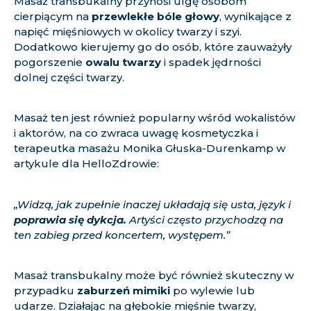
Masaż transbukalny przynosi ulgę osobom
cierpiącym na
przewlekłe bóle głowy
, wynikające z
napięć mięśniowych w okolicy twarzy i szyi.
Dodatkowo kierujemy go do osób, które zauważyły
pogorszenie
owalu twarzy
i spadek jędrności
dolnej części twarzy.
Masaż ten jest również popularny wśród wokalistów
i aktorów, na co zwraca uwagę kosmetyczka i
terapeutka masażu
Monika Głuska-Durenkamp w
artykule dla HelloZdrowie
:
„Widzą, jak zupełnie inaczej układają się usta, język i
poprawia się dykcja.
Artyści często przychodzą na
ten zabieg przed koncertem, występem.”
Masaż transbukalny może być również skuteczny w
przypadku
zaburzeń mimiki
po wylewie lub
udarze. Działając na głębokie mięśnie twarzy,