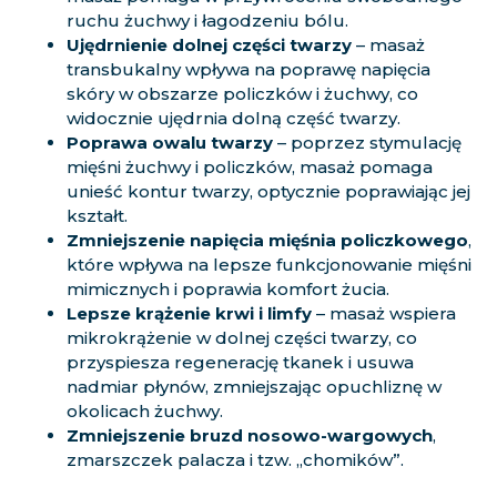
ruchu żuchwy i łagodzeniu bólu.
Ujędrnienie dolnej części twarzy
– masaż
transbukalny wpływa na poprawę napięcia
skóry w obszarze policzków i żuchwy, co
widocznie ujędrnia dolną część twarzy.
Poprawa owalu twarzy
– poprzez stymulację
mięśni żuchwy i policzków, masaż pomaga
unieść kontur twarzy, optycznie poprawiając jej
kształt.
Zmniejszenie napięcia mięśnia policzkowego
,
które wpływa na lepsze funkcjonowanie mięśni
mimicznych i poprawia komfort żucia.
Lepsze krążenie krwi i limfy
– masaż wspiera
mikrokrążenie w dolnej części twarzy, co
przyspiesza regenerację tkanek i usuwa
nadmiar płynów, zmniejszając opuchliznę w
okolicach żuchwy.
Zmniejszenie bruzd nosowo-wargowych
,
zmarszczek palacza i tzw. „chomików”.