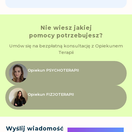
Nie wiesz jakiej
pomocy potrzebujesz?
Umów się na bezpłatną konsultację z Opiekunem
Terapii
Opiekun PSYCHOTERAPII
Opiekun FIZJOTERAPII
Wyślij wiadomość