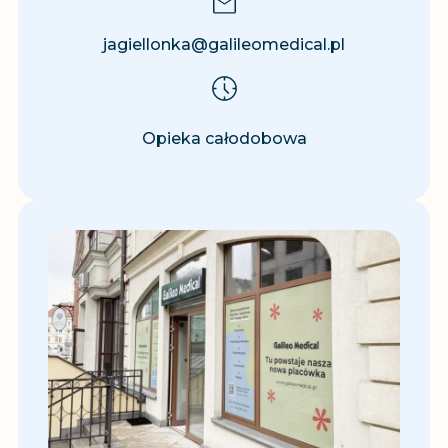
jagiellonka@galileomedical.pl
Opieka całodobowa