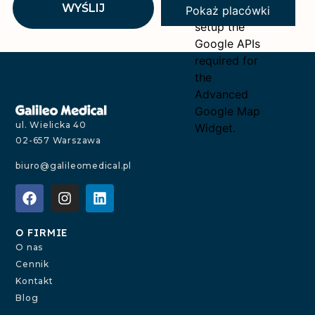
WYŚLIJ
how to
Pokaż placówki
setup the
Google APIs
required for
the
Advanced
Google Map
ul. Wielicka 40
Widget.
02-657 Warszawa
Google Map
biuro@galileomedical.pl
API Key
Tutorial
O FIRMIE
O nas
Cennik
Kontakt
Blog