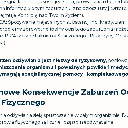
esyjna kontrola jakości jedzenia, prowadząca do niedobor
ną informację o tym zaburzeniu znajdziesz tutaj:
Ortorek
zejmuje Kontrolę nad Twoim Życiem
).
CA:
Spożywanie niejadalnych substancji, np. kredy, ziemi,
problemy zdrowotne (pełny opis tego zaburzenia może
e:
PICA (Zespół Łaknienia Spaczonego): Przyczyny, Obja
ia)
.
urzeń odżywiania jest niezwykle ryzykowny
, poniewa
niszczenia organizmu i poważnych powikłań medyc
ymagają specjalistycznej pomocy i kompleksowego 
nowe Konsekwencje Zaburzeń O
 Fizycznego
ia odżywiania sieją spustoszenie w całym organizmie. 
owia fizycznego są liczne i często nieodwracalne: