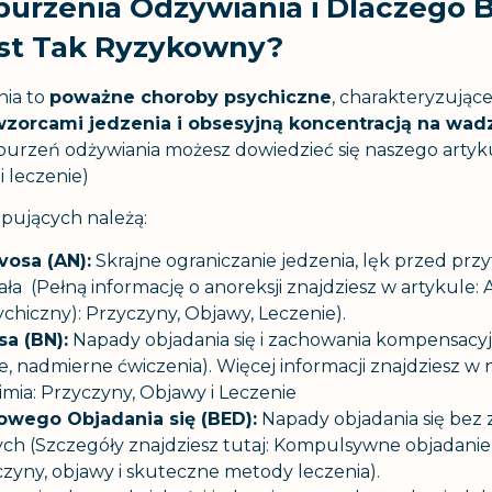
urzenia Odżywiania i Dlaczego 
est Tak Ryzykowny?
nia to
poważne choroby psychiczne
, charakteryzujące
zorcami jedzenia i obsesyjną koncentracją na wadz
burzeń odżywiania możesz dowiedzieć się naszego artyk
i leczenie
)
ępujących należą:
vosa (AN):
Skrajne ograniczanie jedzenia, lęk przed prz
ała (Pełną informację o anoreksji znajdziesz w artykule:
ychiczny): Przyczyny, Objawy, Leczenie
).
sa (BN):
Napady objadania się i zachowania kompensacyj
, nadmierne ćwiczenia). Więcej informacji znajdziesz w 
imia: Przyczyny, Objawy i Leczenie
wego Objadania się (BED):
Napady objadania się bez
h (Szczegóły znajdziesz tutaj:
Kompulsywne objadanie
yczyny, objawy i skuteczne metody leczenia
).