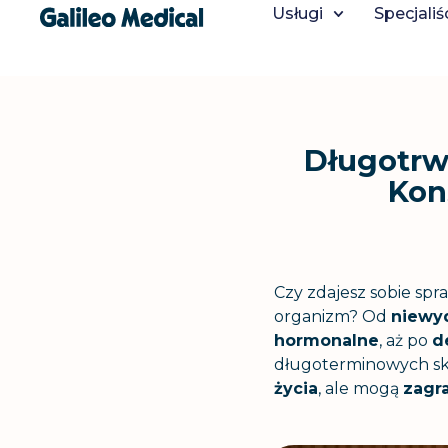
Usługi
Specjaliś
"
Długotrw
Kon
Czy zdajesz sobie spr
organizm? Od
niewyd
hormonalne
, aż po
d
długoterminowych sku
życia
, ale mogą
zagr