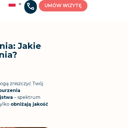
UMÓW WIZYTĘ
ia: Jakie
nia?
gą zniszczyć Twój
burzenia
jstwa
– spektrum
tylko
obniżają jakość