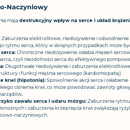
wo-Naczyniowy
nia mają
destrukcyjny wpływ na serce i układ krążeni
:
Zaburzenia elektrolitowe, niedożywienie i odwodnieni
o rytmu serca, który w skrajnych przypadkach może być
serca:
Chroniczne niedożywienie osłabia mięsień serco
serca, czyli niezdolności serca do efektywnego pompowan
ia
:
Długotrwałe niedożywienie i zaburzenia elektrolit
uktury i funkcji mięśnia sercowego (kardiomiopatię).
ie krwi (hipotonia):
Spowolnienie akcji serca i osłabieni
skiego ciśnienia krwi, co może powodować zawroty głowy,
 narządów
.
zyko zawału serca i udaru mózgu:
Zaburzenia rytmu 
ionośnych i zaburzenia krzepnięcia krwi zwiększają ry
rcowo-naczyniowych.