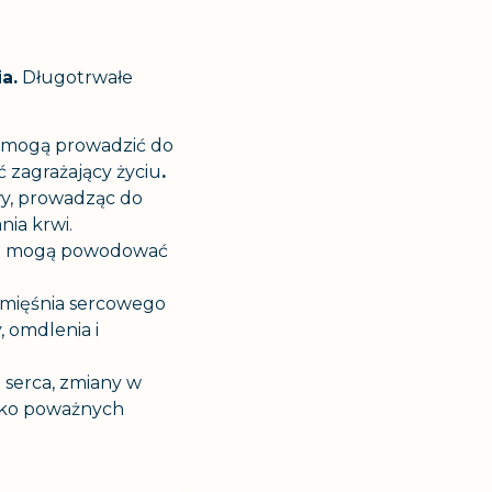
a.
Długotrwałe
e mogą prowadzić do
 zagrażający życiu
.
wy, prowadząc do
ia krwi.
owe mogą powodować
e mięśnia sercowego
 omdlenia i
serca, zmiany w
zyko poważnych