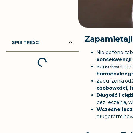
Zapamiętaj!
SPIS TREŚCI
Nieleczone zab
konsekwencji 
Konsekwencje 
hormonalneg
Zaburzenia od
osobowości, i
Długość i cię
bez leczenia, 
Wczesne lecze
długoterminowy