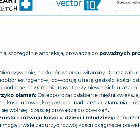
ia, szczególnie anoreksja, prowadzą do
poważnych pr
Niedożywienie, niedobór wapnia i witaminy D, oraz zab
edobór estrogenów) powodują utratę gęstości kości i os
e i podatne na złamania, nawet przy niewielkich urazach.
yzyko złamań:
Osteoporoza i osłabienie mięśni zwiększa
nie kości udowej, kręgosłupa i nadgarstka. Złamania u o
 się wolniej i częściej prowadzą do powikłań
.
ostu i rozwoju kości u dzieci i młodzieży:
Zaburzen
 mogą trwale zaburzyć rozwój kości i osiągnięcie prawi