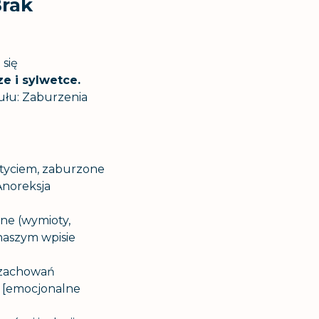
Brak
 się
e i sylwetce.
ułu:
Zaburzenia
ytyciem, zaburzone
Anoreksja
ne (wymioty,
naszym wpisie
 zachowań
 [emocjonalne