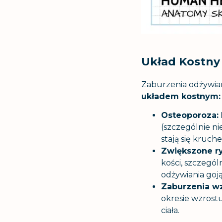
Układ Kostny
Zaburzenia odżywian
układem kostnym:
Osteoporoza:
(szczególnie ni
stają się kruch
Zwiększone r
kości, szczegól
odżywiania goją
Zaburzenia wzr
okresie wzrostu
ciała.