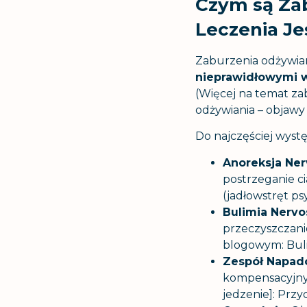
Czym są Zab
Leczenia J
Zaburzenia odżywia
nieprawidłowymi w
(Więcej na temat za
odżywiania – objawy 
Do najczęściej wyst
Anoreksja Ner
postrzeganie ci
(jadłowstręt ps
Bulimia Nervo
przeczyszczanie
blogowym:
Bul
Zespół Napado
kompensacyjnyc
jedzenie]: Prz