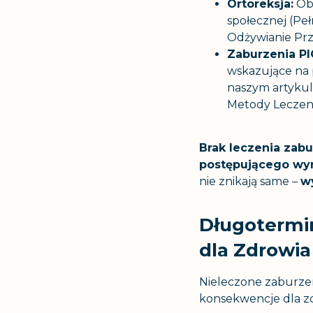
Ortoreksja:
Obs
społecznej (Peł
Odżywianie Pr
Zaburzenia PI
wskazujące na 
naszym artykul
Metody Leczen
Brak leczenia zab
postępującego wy
nie znikają same –
w
Długotermi
dla Zdrowia
Nieleczone zaburzen
konsekwencje dla zdr