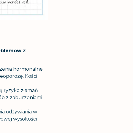
oblemów z
urzenia hormonalne
teoporozę. Kości
ją ryzyko złamań
sób z zaburzeniami
ia odżywiania w
dłowej wysokości