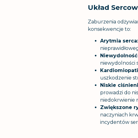
Układ Serco
Zaburzenia odżywia
konsekwencje to:
Arytmia serca
nieprawidłoweg
Niewydolność 
niewydolności 
Kardiomiopat
uszkodzenie str
Niskie ciśnien
prowadzi do ni
niedokrwienie
Zwiększone ry
naczyniach krw
incydentów se