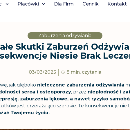
ci
Placówki
Dla Firm
Cennik
Kontakt
Zaburzenia odżywiania
ałe Skutki Zaburzeń Odżywian
sekwencje Niesie Brak Lecze
03/03/2025
8 min. czytania
awę, jak głęboko
nieleczone zaburzenia odżywiania
mo
olności serca i osteoporozy
, przez
niepłodność i za
epresję, zaburzenia lękowe, a nawet ryzyko samobó
tków jest przerażająco szerokie. Te konsekwencje nie 
ażać Twojemu życiu.