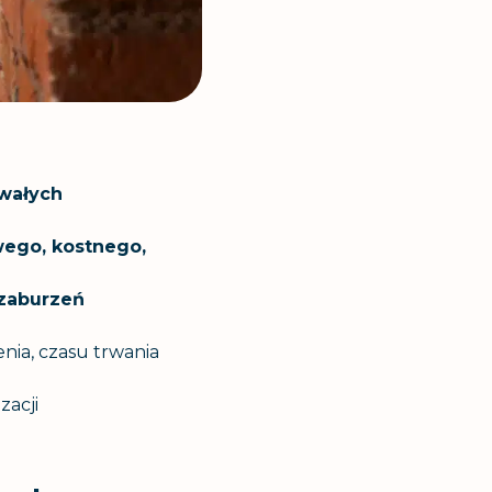
wałych
ego, kostnego,
 zaburzeń
enia, czasu trwania
zacji