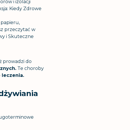
ów i izolacji
sja: Kiedy Zdrowe
 papieru,
sz przeczytać w
wy i Skuteczne
ż prowadzi do
znych.
Te choroby
leczenia.
dżywiania
Długoterminowe