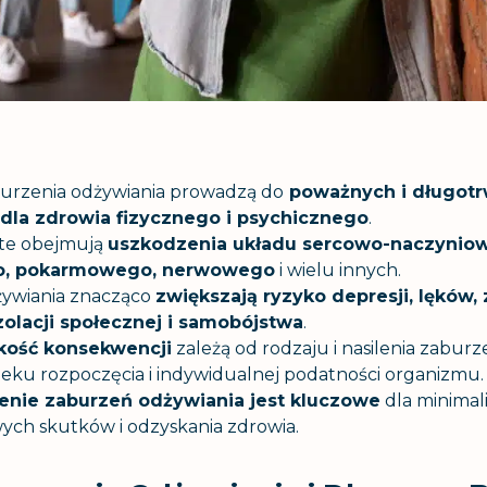
urzenia odżywiania prowadzą do
poważnych i długotr
dla zdrowia fizycznego i psychicznego
.
te obejmują
uszkodzenia układu sercowo-naczyniow
o, pokarmowego, nerwowego
i wielu innych.
żywiania znacząco
zwiększają ryzyko depresji, lęków,
zolacji społecznej i samobójstwa
.
żkość konsekwencji
zależą od rodzaju i nasilenia zaburz
wieku rozpoczęcia i indywidualnej podatności organizmu.
nie zaburzeń odżywiania jest kluczowe
dla minimali
ch skutków i odzyskania zdrowia.