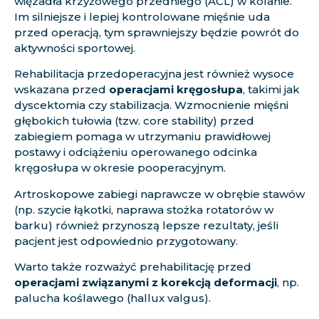
więzadła krzyżowego przedniego (ACL
) w kolanie.
Im silniejsze i lepiej kontrolowane mięśnie uda
przed operacją, tym sprawniejszy będzie powrót do
aktywności sportowej.
Rehabilitacja przedoperacyjna jest również wysoce
wskazana przed
operacjami kręgosłupa
, takimi jak
dyscektomia czy stabilizacja. Wzmocnienie mięśni
głębokich tułowia (tzw. core stability) przed
zabiegiem pomaga w utrzymaniu prawidłowej
postawy i odciążeniu operowanego odcinka
kręgosłupa w okresie pooperacyjnym.
Artroskopowe zabiegi naprawcze w obrębie stawów
(np. szycie łąkotki, naprawa stożka rotatorów w
barku) również przynoszą lepsze rezultaty, jeśli
pacjent jest odpowiednio przygotowany.
Warto także rozważyć prehabilitację przed
operacjami związanymi z korekcją deformacji
, np.
palucha koślawego (hallux valgus).