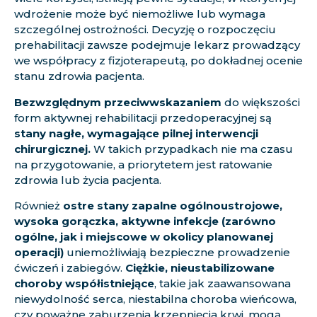
wdrożenie może być niemożliwe lub wymaga
szczególnej ostrożności. Decyzję o rozpoczęciu
prehabilitacji zawsze podejmuje lekarz prowadzący
we współpracy z fizjoterapeutą, po dokładnej ocenie
stanu zdrowia pacjenta.
Bezwzględnym przeciwwskazaniem
do większości
form aktywnej rehabilitacji przedoperacyjnej są
stany nagłe, wymagające pilnej interwencji
chirurgicznej.
W takich przypadkach nie ma czasu
na przygotowanie, a priorytetem jest ratowanie
zdrowia lub życia pacjenta.
Również
ostre stany zapalne ogólnoustrojowe,
wysoka gorączka, aktywne infekcje (zarówno
ogólne, jak i miejscowe w okolicy planowanej
operacji)
uniemożliwiają bezpieczne prowadzenie
ćwiczeń i zabiegów.
Ciężkie, nieustabilizowane
choroby współistniejące
, takie jak zaawansowana
niewydolność serca, niestabilna choroba wieńcowa,
czy poważne zaburzenia krzepnięcia krwi, mogą