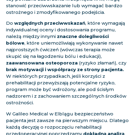
stanowić przeciwwskazanie lub wymagać bardzo
ostrożnego i zmodyfikowanego podejścia.
Do
względnych przeciwwskazań
, które wymagają
indywidualnej oceny i dostosowania programu,
należą między innymi
znaczne dolegliwości
bólowe
, które uniemożliwiają wykonywanie nawet
najprostszych ćwiczeń (wówczas terapia może
skupić się na łagodzeniu bólu i edukacji),
zaawansowana osteoporoza
(ryzyko złamań), czy
brak motywacji i współpracy ze strony pacjenta.
W niektórych przypadkach, jeśli korzyści z
prehabilitacji przewyższają potencjalne ryzyko,
program może być wdrożony, ale pod ścisłym
nadzorem i z zachowaniem szczególnych środków
ostrożności.
W Galileo Medical w Elblągu bezpieczeństwo
pacjenta jest zawsze na pierwszym miejscu. Dlatego
każdą decyzję o rozpoczęciu rehabilitacji
przedoperacyjnej poprzedzamy
dokładną analizą