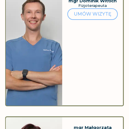
mgr Dominik Wittich
Fizjoterapeuta
UMÓW WIZYTĘ
mgr Małgorzata