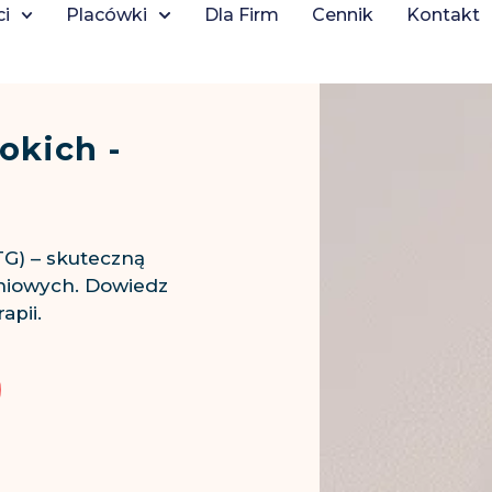
ci
Placówki
Dla Firm
Cennik
Kontakt
okich -
G) – skuteczną
śniowych. Dowiedz
apii.