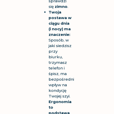
sprawdzi
się
zimno
.
Twoja
postawa w
ciągu dnia
(i nocy) ma
znaczenie:
Sposób, w
jaki siedzisz
przy
biurku,
trzymasz
telefon i
śpisz, ma
bezpośredni
wpływ na
kondycję
Twojej szyi.
Ergonomia
to
podstawa