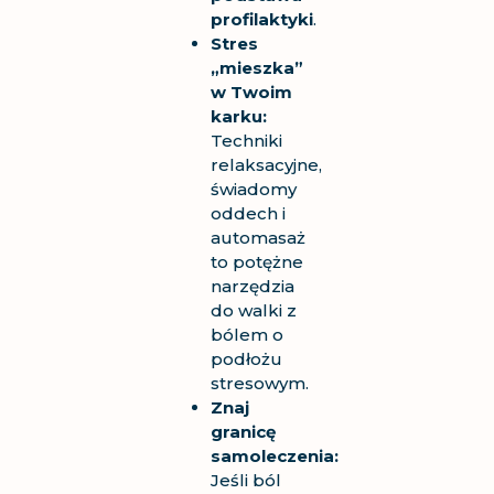
profilaktyki
.
Stres
„mieszka”
w Twoim
karku:
Techniki
relaksacyjne,
świadomy
oddech i
automasaż
to potężne
narzędzia
do walki z
bólem o
podłożu
stresowym.
Znaj
granicę
samoleczenia:
Jeśli ból