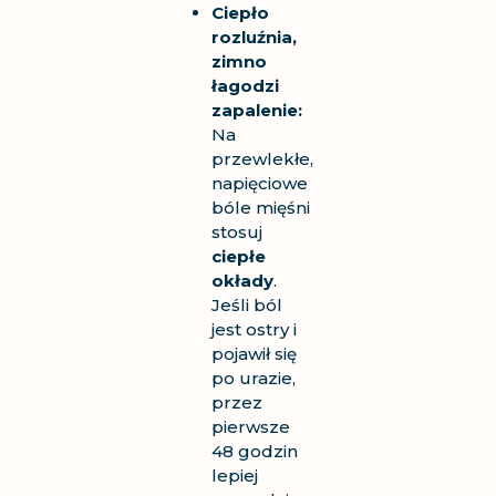
Ciepło
rozluźnia,
zimno
łagodzi
zapalenie:
Na
przewlekłe,
napięciowe
bóle mięśni
stosuj
ciepłe
okłady
.
Jeśli ból
jest ostry i
pojawił się
po urazie,
przez
pierwsze
48 godzin
lepiej