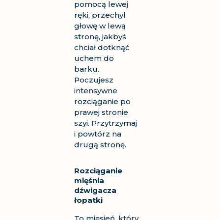
pomocą lewej
ręki, przechyl
głowę w lewą
stronę, jakbyś
chciał dotknąć
uchem do
barku.
Poczujesz
intensywne
rozciąganie po
prawej stronie
szyi. Przytrzymaj
i powtórz na
drugą stronę.
Rozciąganie
mięśnia
dźwigacza
łopatki
To mięsień, który