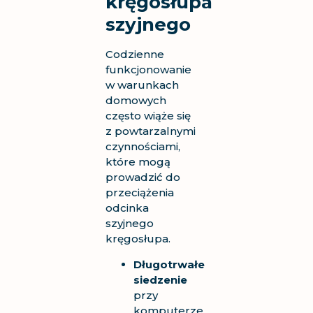
kręgosłupa
szyjnego
Codzienne
funkcjonowanie
w warunkach
domowych
często wiąże się
z powtarzalnymi
czynnościami,
które mogą
prowadzić do
przeciążenia
odcinka
szyjnego
kręgosłupa.
Długotrwałe
siedzenie
przy
komputerze,