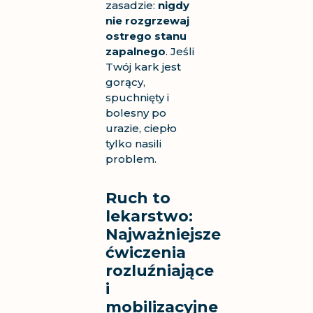
zasadzie:
nigdy
nie rozgrzewaj
ostrego stanu
zapalnego
. Jeśli
Twój kark jest
gorący,
spuchnięty i
bolesny po
urazie, ciepło
tylko nasili
problem.
Ruch to
lekarstwo:
Najważniejsze
ćwiczenia
rozluźniające
i
mobilizacyjne