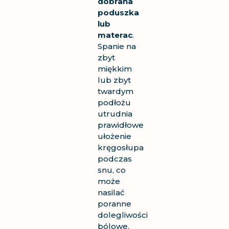
dobrana
poduszka
lub
materac
.
Spanie na
zbyt
miękkim
lub zbyt
twardym
podłożu
utrudnia
prawidłowe
ułożenie
kręgosłupa
podczas
snu, co
może
nasilać
poranne
dolegliwości
bólowe.