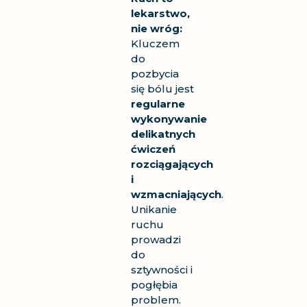
lekarstwo,
nie wróg:
Kluczem
do
pozbycia
się bólu jest
regularne
wykonywanie
delikatnych
ćwiczeń
rozciągających
i
wzmacniających
.
Unikanie
ruchu
prowadzi
do
sztywności i
pogłębia
problem.