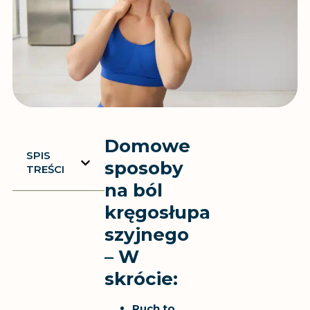
Domowe
SPIS
sposoby
TREŚCI
na ból
kręgosłupa
szyjnego
– W
skrócie:
Ruch to