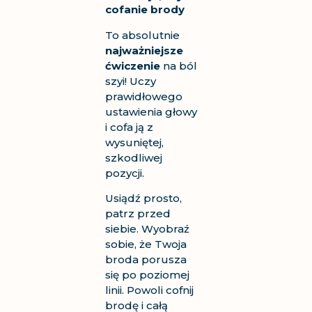
cofanie brody
To absolutnie
najważniejsze
ćwiczenie
na ból
szyi! Uczy
prawidłowego
ustawienia głowy
i cofa ją z
wysuniętej,
szkodliwej
pozycji.
Usiądź prosto,
patrz przed
siebie. Wyobraź
sobie, że Twoja
broda porusza
się po poziomej
linii. Powoli cofnij
brodę i całą