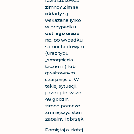
razie stosować
zimno?
Zimne
okłady
są
wskazane tylko
w przypadku
ostrego urazu
,
np. po wypadku
samochodowym
(uraz typu
„smagnięcia
biczem”) lub
gwałtownym
szarpnięciu. W
takiej sytuacji,
przez pierwsze
48 godzin,
zimno pomoże
zmniejszyć stan
zapalny i obrzęk.
Pamiętaj o złotej