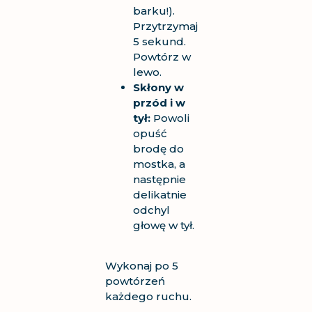
barku!).
Przytrzymaj
5 sekund.
Powtórz w
lewo.
Skłony w
przód i w
tył:
Powoli
opuść
brodę do
mostka, a
następnie
delikatnie
odchyl
głowę w tył.
Wykonaj po 5
powtórzeń
każdego ruchu.