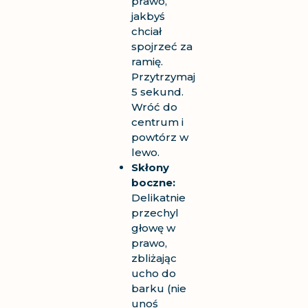
prawo,
jakbyś
chciał
spojrzeć za
ramię.
Przytrzymaj
5 sekund.
Wróć do
centrum i
powtórz w
lewo.
Skłony
boczne:
Delikatnie
przechyl
głowę w
prawo,
zbliżając
ucho do
barku (nie
unoś