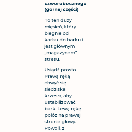
czworobocznego
(górnej części)
To ten duży
mięsień, który
biegnie od
karku do barku i
jest głównym
„magazynem”
stresu.
Usiądź prosto.
Prawą ręką
chwyć się
siedziska
krzesła, aby
ustabilizować
bark. Lewą rękę
połóż na prawej
stronie głowy.
Powoli, z