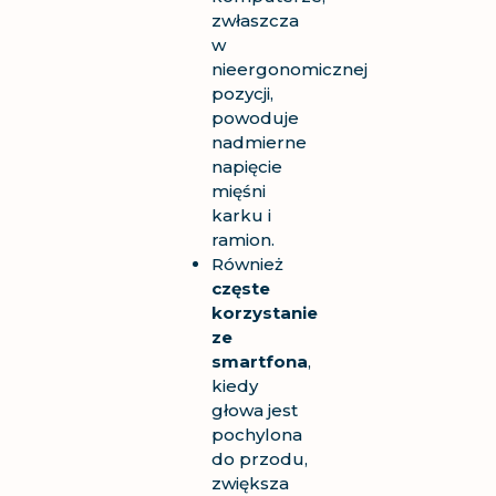
zwłaszcza
w
nieergonomicznej
pozycji,
powoduje
nadmierne
napięcie
mięśni
karku i
ramion.
Również
częste
korzystanie
ze
smartfona
,
kiedy
głowa jest
pochylona
do przodu,
zwiększa