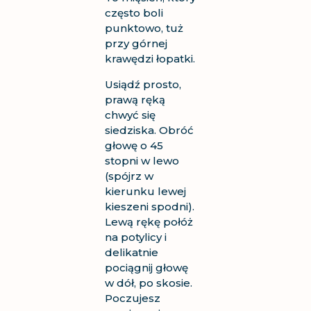
często boli
punktowo, tuż
przy górnej
krawędzi łopatki.
Usiądź prosto,
prawą ręką
chwyć się
siedziska. Obróć
głowę o 45
stopni w lewo
(spójrz w
kierunku lewej
kieszeni spodni).
Lewą rękę połóż
na potylicy i
delikatnie
pociągnij głowę
w dół, po skosie.
Poczujesz